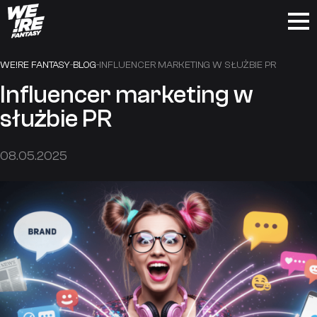
Skip
to
WE!RE FANTASY
-
BLOG
-
INFLUENCER MARKETING W SŁUŻBIE PR
content
Influencer marketing w
służbie PR
08.05.2025