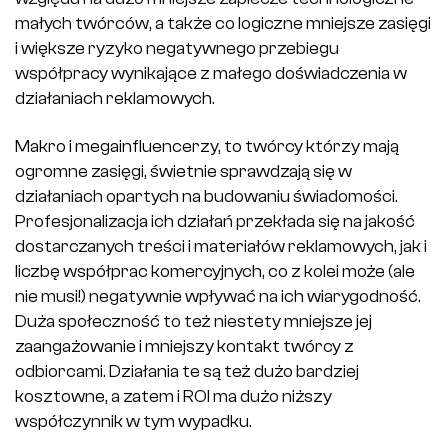
małych twórców, a także co logiczne mniejsze zasięgi
i większe ryzyko negatywnego przebiegu
współpracy wynikające z małego doświadczenia w
działaniach reklamowych.
Makro i megainfluencerzy, to twórcy którzy mają
ogromne zasięgi, świetnie sprawdzają się w
działaniach opartych na budowaniu świadomości.
Profesjonalizacja ich działań przekłada się na jakość
dostarczanych treści i materiałów reklamowych, jak i
liczbę współprac komercyjnych, co z kolei może (ale
nie musi!) negatywnie wpływać na ich wiarygodność.
Duża społeczność to też niestety mniejsze jej
zaangażowanie i mniejszy kontakt twórcy z
odbiorcami. Działania te są też dużo bardziej
kosztowne, a zatem i ROI ma dużo niższy
współczynnik w tym wypadku.