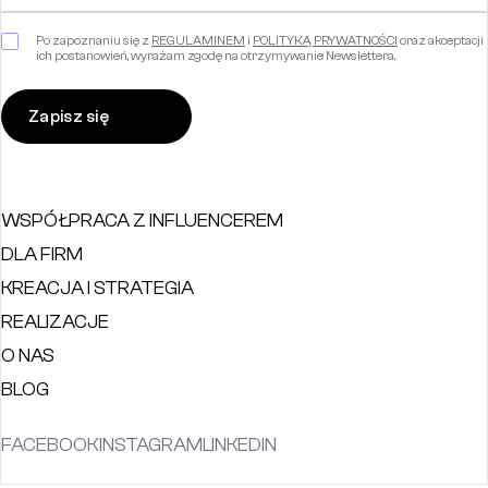
Po zapoznaniu się z
REGULAMINEM
i
POLITYKĄ PRYWATNOŚCI
oraz akceptacji
ich postanowień, wyrażam zgodę na otrzymywanie Newslettera.
WSPÓŁPRACA Z INFLUENCEREM
DLA FIRM
KREACJA I STRATEGIA
REALIZACJE
O NAS
BLOG
FACEBOOK
INSTAGRAM
LINKEDIN