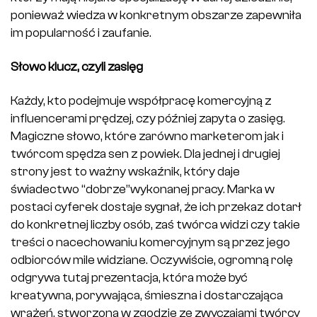
ponieważ wiedza w konkretnym obszarze zapewniła
im popularność i zaufanie.
Słowo klucz, czyli zasięg
Każdy, kto podejmuje współpracę komercyjną z
influencerami prędzej, czy później zapyta o zasięg.
Magiczne słowo, które zarówno marketerom jak i
twórcom spędza sen z powiek. Dla jednej i drugiej
strony jest to ważny wskaźnik, który daje
świadectwo “dobrze”wykonanej pracy. Marka w
postaci cyferek dostaje sygnał, że ich przekaz dotarł
do konkretnej liczby osób, zaś twórca widzi czy takie
treści o nacechowaniu komercyjnym są przez jego
odbiorców mile widziane. Oczywiście, ogromną rolę
odgrywa tutaj prezentacja, która może być
kreatywna, porywająca, śmieszna i dostarczająca
wrażeń, stworzona w zgodzie ze zwyczajami twórcy