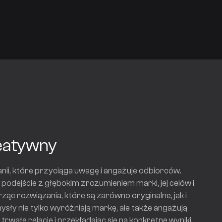
eatywny
nii, które przyciąga uwagę i angażuje odbiorców.
odejście z głębokim zrozumieniem marki, jej celów i
ząc rozwiązania, które są zarówno oryginalne, jak i
sły nie tylko wyróżniają markę, ale także angażują
trwałe relacje i przekładając się na konkretne wyniki.