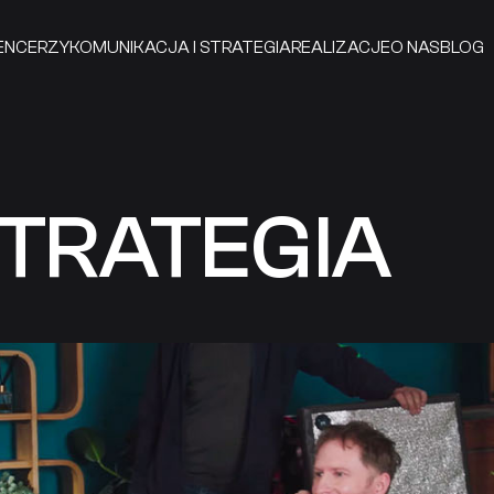
ENCERZY
KOMUNIKACJA I STRATEGIA
REALIZACJE
O NAS
BLOG
STRATEGIA