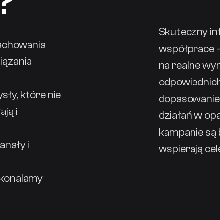
?
Skuteczny inf
zachowania
współprace – 
iązania
na realne wyn
odpowiednich 
ły, które nie
dopasowanie t
ają i
działań w opa
kampanie są b
anały i
wspierają cel
oskonalamy