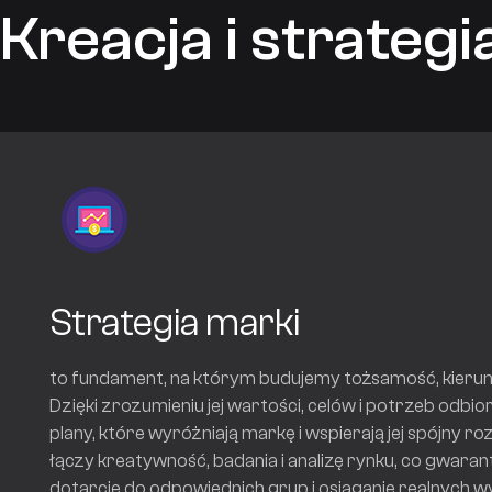
Kreacja i strategi
Strategia marki
to fundament, na którym budujemy tożsamość, kierune
Dzięki zrozumieniu jej wartości, celów i potrzeb odb
plany, które wyróżniają markę i wspierają jej spójny ro
łączy kreatywność, badania i analizę rynku, co gwaran
dotarcie do odpowiednich grup i osiąganie realnych w