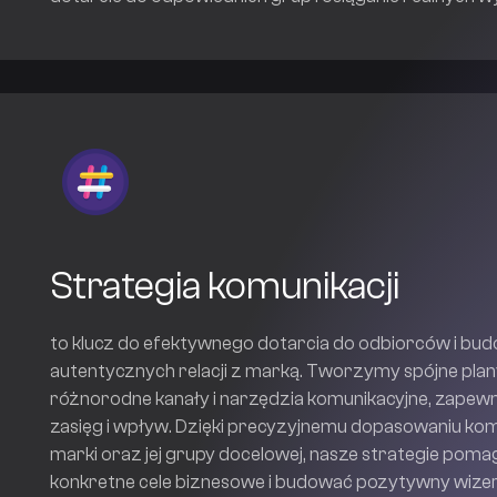
Strategia komunikacji
to klucz do efektywnego dotarcia do odbiorców i bu
autentycznych relacji z marką. Tworzymy spójne plany
różnorodne kanały i narzędzia komunikacyjne, zapew
zasięg i wpływ. Dzięki precyzyjnemu dopasowaniu ko
marki oraz jej grupy docelowej, nasze strategie poma
konkretne cele biznesowe i budować pozytywny wize