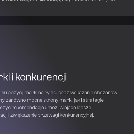
ki i konkurencji
iu pozycji marki na rynku oraz wskazanie obszarów
my zarówno mocne strony marki, jak i strategie
arczyć rekomendacje umożliwiające lepsze
ji i zwiększenie przewagi konkurencyjnej.