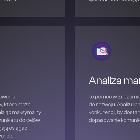
Analiza mar
dowania
to pomoc w zrozumien
, które łączą
do rozwoju. Analizuje
niając maksymalny
konkurencji, by dost
munikatu do celów
dopasowanie komunikac
gają osiągać
runek.