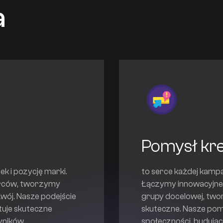
a
Pomysł kr
k i pozycję marki.
to serce każdej kampa
iorców, tworzymy
Łączymy innowacyjne p
zwój. Nasze podejście
grupy docelowej, twor
tuje skuteczne
skuteczne. Nasze pomy
yników.
społeczności, budując 