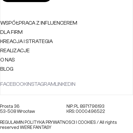
WSPÓŁPRACA Z INFLUENCEREM
DLA FIRM
KREACJA I STRATEGIA
REALIZACJE
O NAS
BLOG
FACEBOOK
INSTAGRAM
LINKEDIN
Prosta 36
NIP: PL 8971796193
53-508 Wrocław
KRS: 0000496522
REGULAMIN
POLITYKA PRYWATNOSCI I COOKIES
/ All rights
reserved WE!RE FANTASY