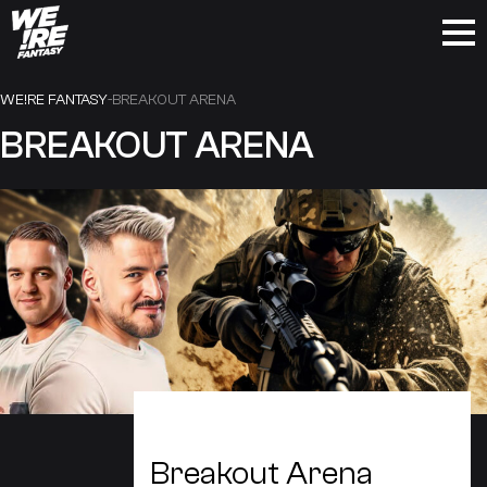
Skip
to
WE!RE FANTASY
-
BREAKOUT ARENA
content
BREAKOUT ARENA
Breakout Arena