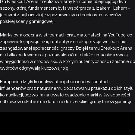
Dla Breakout Arena zrealizowaliśmy kampanię obejmującą dwa
sezony, której fundamentem była współpraca z Izakem i Lehem –
jednymi z najbardziej rozpoznawalnych i cenionych twórców
polskiej sceny gamingowej.
Marka była obecna w streamach oraz materiałach na YouTube, co
zapewniało jej regularną i autentyczną ekspozycję wśród silnie
zaangażowanej społeczności graczy. Dzięki temu Breakout Arena
nie tylko budowała rozpoznawalność, ale także umacniała swoją
wiarygodność w środowisku, w którym autentyczność i zaufanie do
twórców odgrywają kluczową rolę.
Kampania, dzięki konsekwentnej obecności w kanałach
influencerów oraz naturalnemu dopasowaniu przekazu do ich stylu
komunikacji, pozwoliła na trwałe osadzenie marki w świadomości
odbiorców i skuteczne dotarcie do szerokiej grupy fanów gamingu.