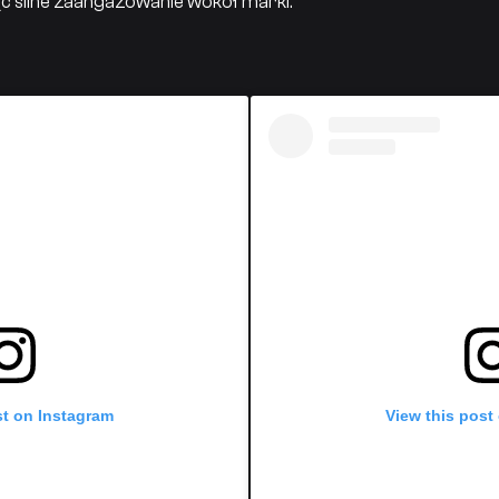
ąc silne zaangażowanie wokół marki.
st on Instagram
View this post