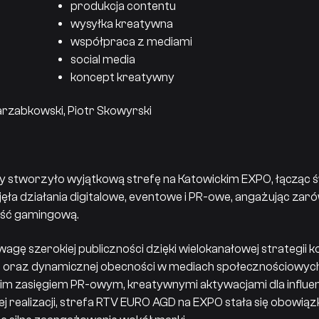
produkcja contentu
wysyłka kreatywna
współpraca z mediami
social media
koncept kreatywny
rzabkowski, Piotr Skowyrski
 stworzyło wyjątkową strefę na Katowickim EXPO, łącząc świ
jęła działania digitalowe, eventowe i PR-owe, angażując z
ność gamingową.
gę szerokiej publiczności dzięki wielokanałowej strategii k
oraz dynamicznej obecności w mediach społecznościowyc
im zasięgiem PR-owym, kreatywnymi aktywacjami dla influ
ej realizacji, strefa RTV EURO AGD na EXPO stała się obow