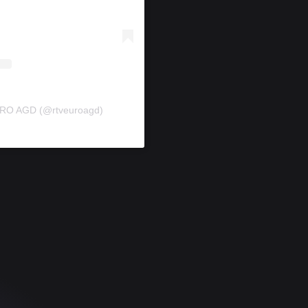
URO AGD (@rtveuroagd)