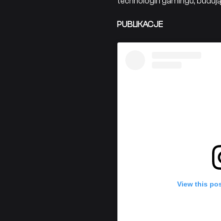
technologii i gamingu, buduj
PUBLIKACJE
View this po