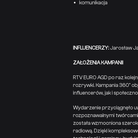
komunikacja
INFLUENCERZY:
Jarosław Ja
ZAŁOŻENIA KAMPANII
RTV EURO AGD po raz kolejny
rozrywki. Kampania 360° ob
influencerów, jak i społecz
Wydarzenie przyciągnęło uwa
rozpoznawalnymi twórcami 
została wzmocniona szerok
radiową. Dzięki kompleksow