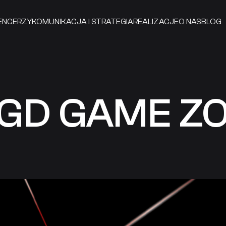
ENCERZY
KOMUNIKACJA I STRATEGIA
REALIZACJE
O NAS
BLOG
AGD GAME Z