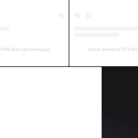
 EURO AGD (@rtveuroagd)
A post shared by RTV E