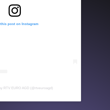
this post on Instagram
 by RTV EURO AGD (@rtveuroagd)