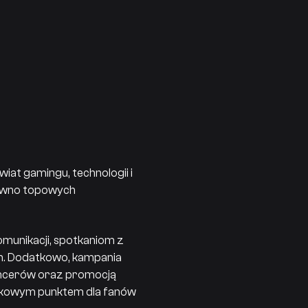
at gamingu, technologii i
arówno topowych
omunikacji, spotkaniom z
h. Dodatkowo, kampania
encerów oraz promocją
iązkowym punktem dla fanów