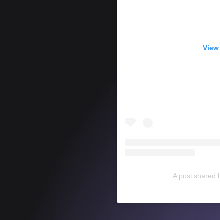
View 
A post shared