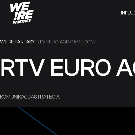
INFLU
Skip
to
WE!RE FANTASY
-
RTV EURO AGD GAME ZONE
content
RTV EURO 
KOMUNIKACJA
STRATEGIA