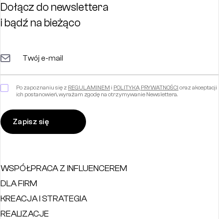
Dołącz do newslettera
i bądź na bieżąco
Po zapoznaniu się z
REGULAMINEM
i
POLITYKĄ PRYWATNOŚCI
oraz akceptacji
ich postanowień, wyrażam zgodę na otrzymywanie Newslettera.
WSPÓŁPRACA Z INFLUENCEREM
DLA FIRM
KREACJA I STRATEGIA
REALIZACJE