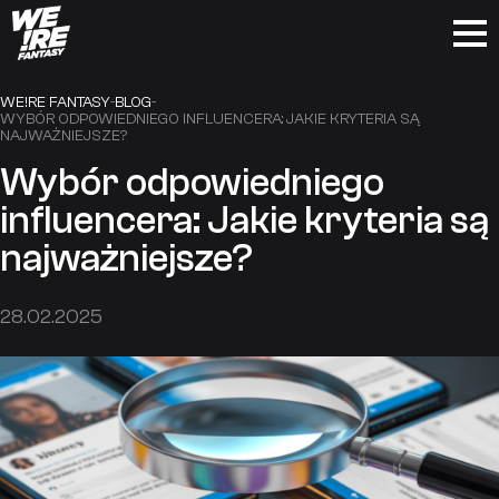
Skip
to
WE!RE FANTASY
-
BLOG
-
WYBÓR ODPOWIEDNIEGO INFLUENCERA: JAKIE KRYTERIA SĄ
content
NAJWAŻNIEJSZE?
Wybór odpowiedniego
influencera: Jakie kryteria są
najważniejsze?
28.02.2025